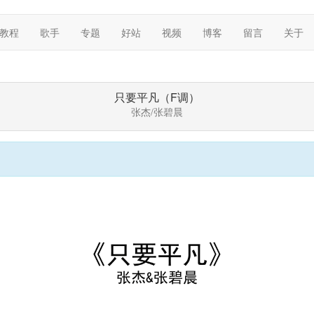
教程
歌手
专题
好站
视频
博客
留言
关于
只要平凡（F调）
张杰/张碧晨