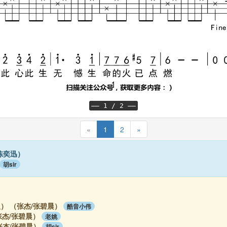
—— 1 / 2 ——
«
1
2
»
陈奕迅）
胡sir
） （张杰/张碧晨）
酷音小伟
张杰/张碧晨）
老姚
张杰/张碧晨）
胡sir