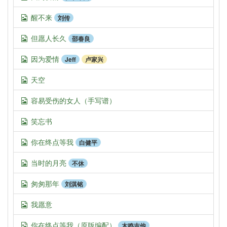
醒不来
刘传
但愿人长久
邵春良
因为爱情
Jeff
卢家兴
天空
容易受伤的女人（手写谱）
笑忘书
你在终点等我
白健平
当时的月亮
不休
匆匆那年
刘淇铭
我愿意
你在终点等我（原版编配）
木鸣吉他