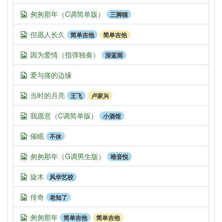
匆匆那年（C调简单版）
三脚猫
但愿人长久
简单吉他
简单吉他
因为爱情（指弹独奏）
深蓝雨
爱与痛的边缘
当时的月亮
王飞
卢家兴
我愿意（C调简单版）
小酒馆
催眠
不休
匆匆那年（G调男生版）
唯音悦
旋木
风华艺校
传奇
老知了
匆匆那年
简单吉他
简单吉他