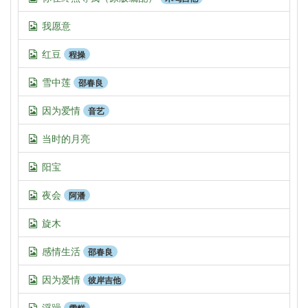
我愿意
红豆
程操
雪中莲
邵春良
因为爱情
音艺
当时的月亮
阳宝
夜会
阿潘
旋木
感情生活
邵春良
因为爱情
彼岸吉他
浮躁