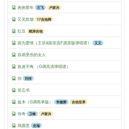
匆匆那年
王飞
卢家兴
又见炊烟
17吉他网
红豆
晓涛吉他
因为爱情（王菲&陈奕迅F调原版弹唱谱）
又又
容易受伤的女人
执迷不悔 （G调高清弹唱谱）
你
刘传
笑忘书
旋木（G调简单版）
李建辉
吉他世界
传奇
卫锋
卢家兴
我愿意
史瑞