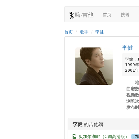
嗨·吉他
首页
搜谱
首页
歌手
李健
李健
李健，
1999
200
曲谱
视频
浏览
发布
李健
的吉他谱
贝加尔湖畔（C调高清版）
1