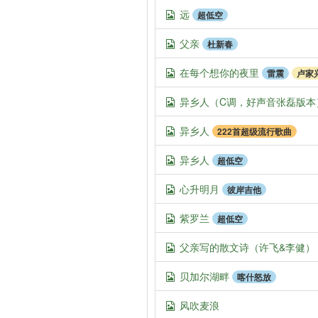
远
超低空
父亲
杜新春
在每个想你的夜里
雷震
卢家
异乡人（C调，好声音张磊版本
异乡人
222首超级流行歌曲
异乡人
超低空
心升明月
彼岸吉他
紫罗兰
超低空
父亲写的散文诗（许飞&李健）
贝加尔湖畔
喀什怒放
风吹麦浪