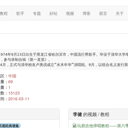
教程
歌手
专题
好站
视频
博客
留言
关于
1974年9月23日出生于黑龙江省哈尔滨市，中国流行男歌手。毕业于清华大学电
年，参与录制合辑《第一直觉》。

1年4月，正式与清华校友卢庚戌成立“水木年华”演唱组。9月，以组合名义发行
地区：
中国
数量：
69
数量：
1
次数：
15123
时间：
2016-03-11
李健
的视频 / 教程
玩易吉他弹唱教程——第六季 
7民谣经典谱集