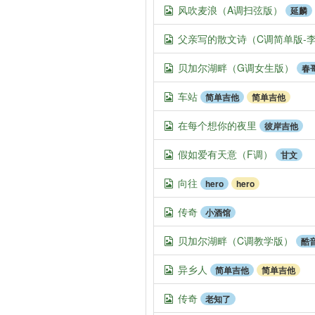
风吹麦浪（A调扫弦版）
延麟
父亲写的散文诗（C调简单版-
贝加尔湖畔（G调女生版）
春
车站
简单吉他
简单吉他
在每个想你的夜里
彼岸吉他
假如爱有天意（F调）
甘文
向往
hero
hero
传奇
小酒馆
贝加尔湖畔（C调教学版）
酷
异乡人
简单吉他
简单吉他
传奇
老知了