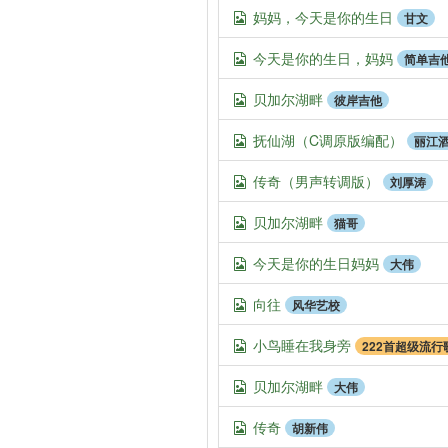
妈妈，今天是你的生日
甘文
今天是你的生日，妈妈
简单吉
贝加尔湖畔
彼岸吉他
抚仙湖（C调原版编配）
丽江
传奇（男声转调版）
刘厚涛
贝加尔湖畔
猫哥
今天是你的生日妈妈
大伟
向往
风华艺校
小鸟睡在我身旁
222首超级流行
贝加尔湖畔
大伟
传奇
胡新伟