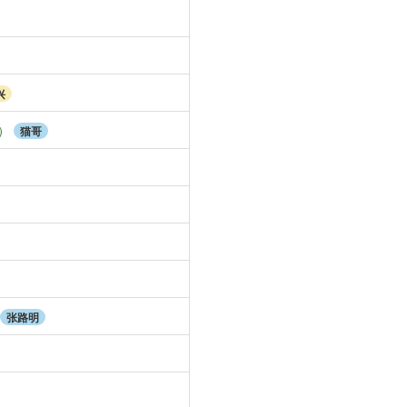
兴
）
猫哥
张路明