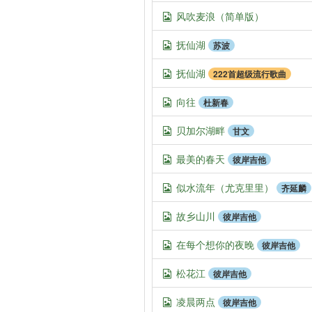
风吹麦浪（简单版）
抚仙湖
苏波
抚仙湖
222首超级流行歌曲
向往
杜新春
贝加尔湖畔
甘文
最美的春天
彼岸吉他
似水流年（尤克里里）
齐延麟
故乡山川
彼岸吉他
在每个想你的夜晚
彼岸吉他
松花江
彼岸吉他
凌晨两点
彼岸吉他