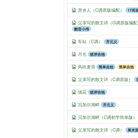
异乡人（C调原版编配）
17民
父亲写的散文诗（G调原版编配
酷音小伟
车站（C调）
齐元义
月光
彼岸吉他
风吹麦浪
简单吉他
简单吉他
父亲写的散文诗（C调原版）
绒花
彼岸吉他
贝加尔湖畔
齐元义
贝加尔湖畔（C调初学简单版）
父亲写的散文诗（C调）
果木