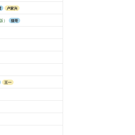
震
卢家兴
版）
猫哥
王一