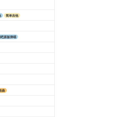
他
简单吉他
酒吧原版弹唱
歌曲