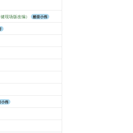
李健现场版改编）
酷音小伟
哥
音小伟