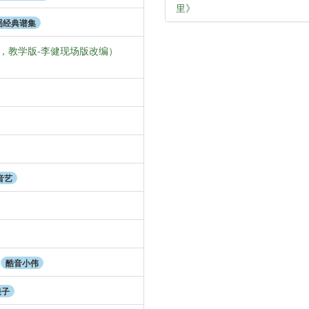
里》
谣经典谱集
，教学版-李健现场版改编）
音艺
酷音小伟
浪子