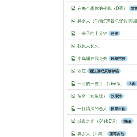
在每个想你的夜晚（D调）
雷
异乡人（C调好声音总张磊演唱
一辈子的十分钟
苏波
我原人长久
小鸟睡在我身旁
风华艺校
丽江
丽江酒吧原版弹唱
三月的一整月 （Live版）
大向
传奇（女生版）
刘厚涛
一往情深的恋人
彼岸吉他
城市之光（C转bE调）
胡sir
异乡人（C调）
蓝莓吉他