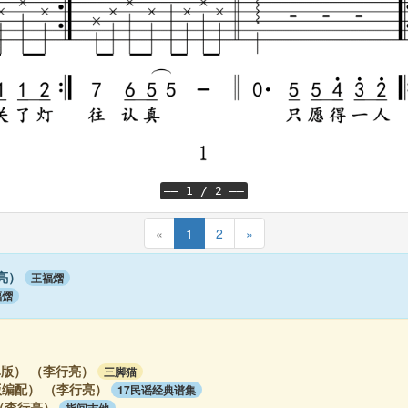
—— 1 / 2 ——
«
1
2
»
亮）
王福熠
福熠
版） （李行亮）
三脚猫
编配） （李行亮）
17民谣经典谱集
（李行亮）
指间吉他