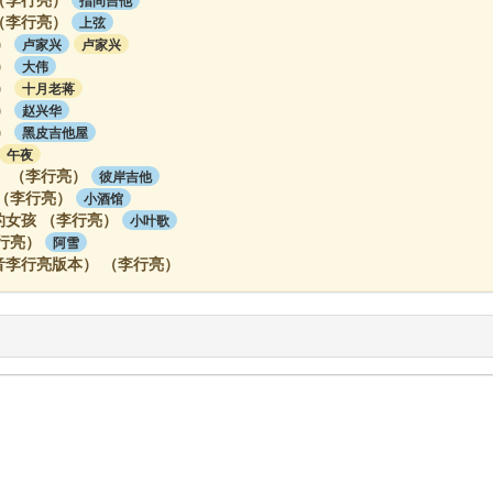
（李行亮）
上弦
）
卢家兴
卢家兴
）
大伟
）
十月老蒋
）
赵兴华
）
黑皮吉他屋
午夜
 （李行亮）
彼岸吉他
（李行亮）
小酒馆
女孩 （李行亮）
小叶歌
行亮）
阿雪
音李行亮版本） （李行亮）